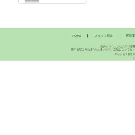
HOME
スタッフ紹介
医院案
新井クリニックは八千代市
勝田台駅より徒歩5分と通いやすい立地となってお
Copyright (C) 2
S