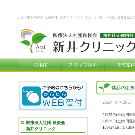
八千代市の精神科・心療内科「新井クリニック」では、うつ病、不眠症、認知症など
休診のお
2026年07月20日
9月25日(金)水田医
9月26日(土)水田医
医療法人社団 良俊会
10月24日(土)水田
新井クリニック