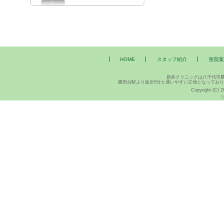
HOME
スタッフ紹介
医院案
新井クリニックは八千代市
勝田台駅より徒歩5分と通いやすい立地となってお
Copyright (C) 2
S