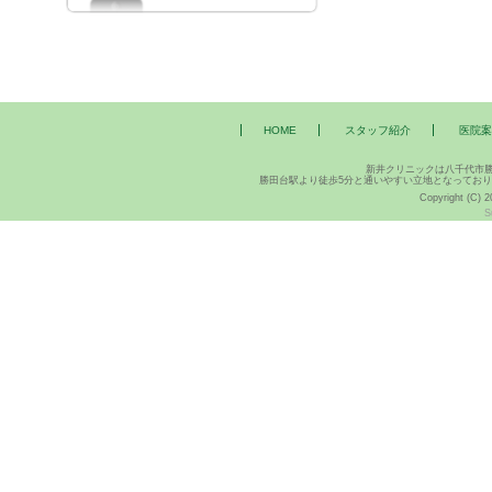
HOME
スタッフ紹介
医院案
新井クリニックは八千代市
勝田台駅より徒歩5分と通いやすい立地となってお
Copyright (C) 2
S