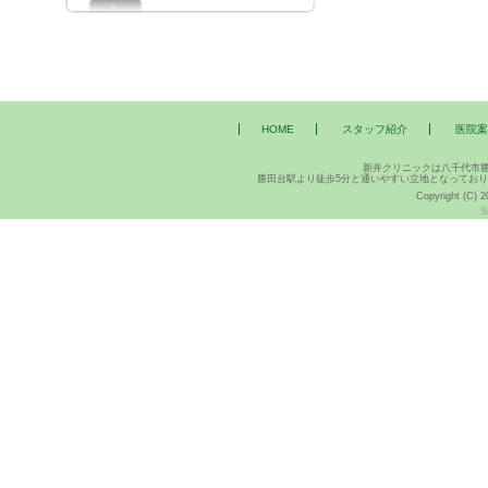
HOME
スタッフ紹介
医院案
新井クリニックは八千代市
勝田台駅より徒歩5分と通いやすい立地となってお
Copyright (C) 2
S