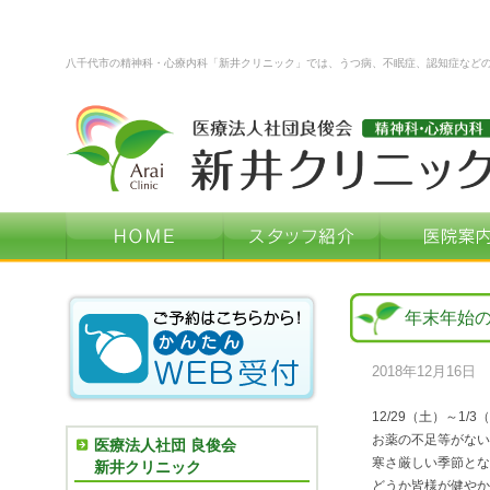
八千代市の精神科・心療内科「新井クリニック」では、うつ病、不眠症、認知症など
年末年始
2018年12月16日
12/29（土）～1
お薬の不足等がない
医療法人社団 良俊会
寒さ厳しい季節とな
新井クリニック
どうか皆様が健やか